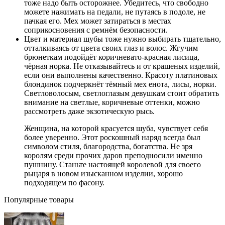
тоже надо быть осторожнее. Убедитесь, что свободно
можете нажимать на педали, не путаясь в подоле, не
пачкая его. Мех может затираться в местах
соприкосновения с ремнём безопасности.
Цвет и материал шубы тоже нужно выбирать тщательно,
отталкиваясь от цвета своих глаз и волос. Жгучим
брюнеткам подойдёт коричневато-красная лисица,
чёрная норка. Не отказывайтесь и от крашеных изделий,
если они выполнены качественно. Красоту платиновых
блондинок подчеркнёт тёмный мех енота, лисы, норки.
Светловолосым, светлоглазым девушкам стоит обратить
внимание на светлые, коричневые оттенки, можно
рассмотреть даже экзотическую рысь.
Женщина, на которой красуется шуба, чувствует себя
более уверенно. Этот роскошный наряд всегда был
символом стиля, благородства, богатства. Не зря
королям среди прочих даров преподносили именно
пушнину. Станьте настоящей королевой для своего
рыцаря в новом изысканном изделии, хорошо
подходящем по фасону.
Популярные товары