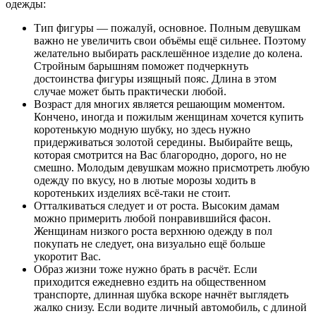
одежды:
Тип фигуры — пожалуй, основное. Полным девушкам
важно не увеличить свои объёмы ещё сильнее. Поэтому
желательно выбирать расклешённое изделие до колена.
Стройным барышням поможет подчеркнуть
достоинства фигуры изящный пояс. Длина в этом
случае может быть практически любой.
Возраст для многих является решающим моментом.
Кончено, иногда и пожилым женщинам хочется купить
коротенькую модную шубку, но здесь нужно
придерживаться золотой середины. Выбирайте вещь,
которая смотрится на Вас благородно, дорого, но не
смешно. Молодым девушкам можно присмотреть любую
одежду по вкусу, но в лютые морозы ходить в
коротеньких изделиях всё-таки не стоит.
Отталкиваться следует и от роста. Высоким дамам
можно примерить любой понравившийся фасон.
Женщинам низкого роста верхнюю одежду в пол
покупать не следует, она визуально ещё больше
укоротит Вас.
Образ жизни тоже нужно брать в расчёт. Если
приходится ежедневно ездить на общественном
транспорте, длинная шубка вскоре начнёт выглядеть
жалко снизу. Если водите личный автомобиль, с длиной