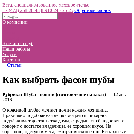
Вега, специализированное меховое ателье
+7 (473) 258-28-48
8-910-245-25-25
Обратный звонок
О компании
Новости
Статьи
Отзывы
Экочистка шуб
Наши работы
Услуги
Контакты
←Статьи
Как выбрать фасон шубы
Рубрика: Шуба - пошив (изготовление на заказ)
— 12 авг.
2016
О красивой шубке мечтает почти каждая женщина.
Правильно подобранная вещь смотрится шикарно:
подчёркивает достоинства дамы, скрадывает её недостатки,
говорит о достатке владелицы, её хорошем вкусе. На
барышню, одетую в меха, смотрят восхищённо. Есть здесь и