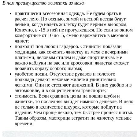
В чем преимущество жилетки из меха
практически всесезонная одежда. Не будем брать в
расчет лето. Но осенью, зимой и весной всегда будут
деньки, когда надеть жилетку будет верным выбором.
Конечно, в -15 в ней не прогуляешься. Но если за окном
комфортные от 10 до -5, смело наряжайтесь в меховой
жилет;
подходит под любой гардероб. Стилисты показали
модницам, как сочетать жилетку из меха с вечерними
платьями, деловым стилем и даже спортивным. Не
важно каблуки на вас или кроссовки, жилетка сможет
добавить образу особого шарма;
удобство носки. Отсутствие рукавов и толстого
подклада делают меховые жилетки удивительно
легкими. Они не стесняют движений. В них удобно и в
автомобиле, и в общественном транспорте;
стоимость. Если сравнить цены на пошив шубы и
жилетки, то последняя выйдет намного дешевле. И дело
не только в количестве шкурок, которые пойдут на
изделие. Чем проще лекало, тем быстрее процесс шитья.
Таким образом, мастерица затратит на жилетку меньше
времени.