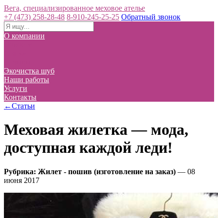
Вега, специализированное меховое ателье
+7 (473) 258-28-48
8-910-245-25-25
Обратный звонок
О компании
Новости
Статьи
Отзывы
Экочистка шуб
Наши работы
Услуги
Контакты
←Статьи
Меховая жилетка — мода,
доступная каждой леди!
Рубрика: Жилет - пошив (изготовление на заказ)
— 08
июня 2017