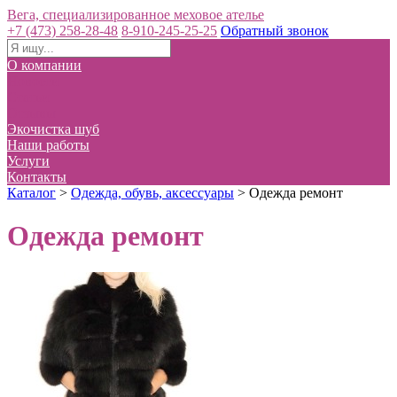
Вега, специализированное меховое ателье
+7 (473) 258-28-48
8-910-245-25-25
Обратный звонок
О компании
Новости
Статьи
Отзывы
Экочистка шуб
Наши работы
Услуги
Контакты
Каталог
>
Одежда, обувь, аксессуары
>
Одежда ремонт
Одежда ремонт