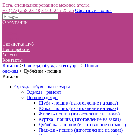
Вега, специализированное меховое ателье
+7 (473) 258-28-48
8-910-245-25-25
Обратный звонок
О компании
Новости
Статьи
Отзывы
Экочистка шуб
Наши работы
Услуги
Контакты
Каталог
>
Одежда, обувь, аксессуары
>
Пошив
одежды
>
Дублёнка - пошив
Каталог
Одежда, обувь, аксессуары
Одежда - ремонт
Пошив одежды
Шуба - пошив (изготовление на заказ)
Юбка - пошив (изготовление на заказ)
Жилет - пошив (изготовление на заказ)
Куртка - пошив (изготовление на заказ)
Дублёнка - пошив (изготовление на заказ)
Пиджак - пошив (изготовление на заказ)