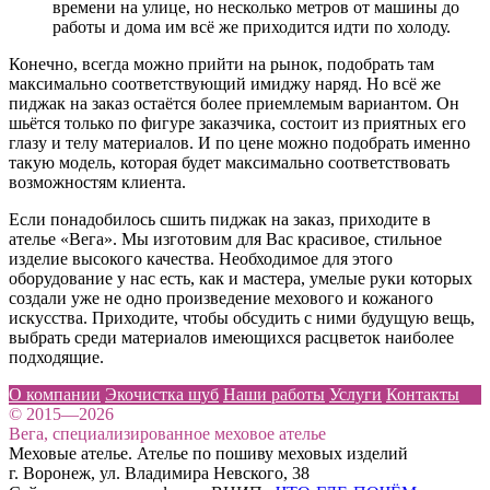
времени на улице, но несколько метров от машины до
работы и дома им всё же приходится идти по холоду.
Конечно, всегда можно прийти на рынок, подобрать там
максимально соответствующий имиджу наряд. Но всё же
пиджак на заказ остаётся более приемлемым вариантом. Он
шьётся только по фигуре заказчика, состоит из приятных его
глазу и телу материалов. И по цене можно подобрать именно
такую модель, которая будет максимально соответствовать
возможностям клиента.
Если понадобилось сшить пиджак на заказ, приходите в
ателье «Вега». Мы изготовим для Вас красивое, стильное
изделие высокого качества. Необходимое для этого
оборудование у нас есть, как и мастера, умелые руки которых
создали уже не одно произведение мехового и кожаного
искусства. Приходите, чтобы обсудить с ними будущую вещь,
выбрать среди материалов имеющихся расцветок наиболее
подходящие.
О компании
Экочистка шуб
Наши работы
Услуги
Контакты
© 2015—2026
Вега, специализированное меховое ателье
Меховые ателье. Ателье по пошиву меховых изделий
г. Воронеж, ул. Владимира Невского, 38