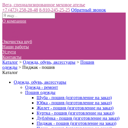
Вега, специализированное меховое ателье
+7 (473) 258-28-48
8-910-245-25-25
Обратный звонок
О компании
Новости
Статьи
Отзывы
Экочистка шуб
Наши работы
Услуги
Контакты
Каталог
>
Одежда, обувь, аксессуары
>
Пошив
одежды
>
Пиджак - пошив
Каталог
Одежда, обувь, аксессуары
Одежда - ремонт
Пошив одежды
Шуба - пошив (изготовление на заказ)
Юбка - пошив (изготовление на заказ)
Жилет - пошив (изготовление на заказ)
Куртка - пошив (изготовление на заказ)
Дублёнка - пошив (изготовление на заказ)
Пиджак - пошив (изготовление на заказ)